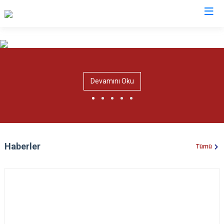
Mersin
Anamur
Silifke
Devamını Oku
Aydıncık
Tarsus
Bozyazı
Akdeniz
Çamlıyayla
Mezitli
Erdemli
Toroslar
Haberler
Tümü
Gülnar
Yenişehir
Mut