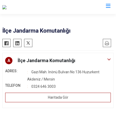
Mersin
İlçe Jandarma Komutanlığı
Anamur
Silifke
Aydıncık
Tarsus
Bozyazı
Akdeniz
İlçe Jandarma Komutanlığı
A
Çamlıyayla
Mezitli
ADRES:
Gazi Mah. İnönü Bulvarı No:136 Huzurkent
Erdemli
Toroslar
Akdeniz / Mersin
Gülnar
Yenişehir
TELEFON
0324 646 3003
Mut
Haritada Gör